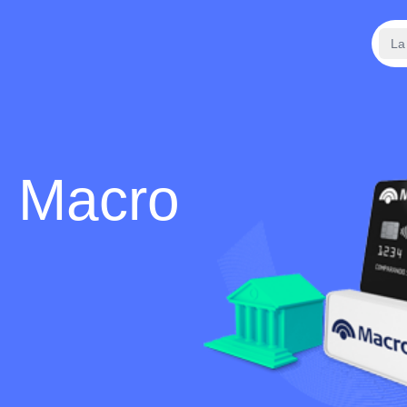
La
e Macro