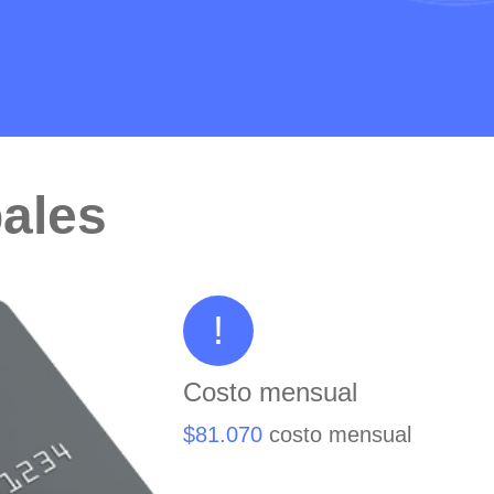
ales
!
Costo mensual
$81.070
costo mensual