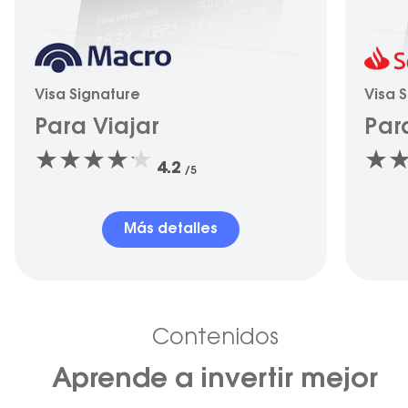
Visa Signature
Visa 
Para Viajar
Par
4.2
/5
Más detalles
Contenidos
Aprende a invertir mejor