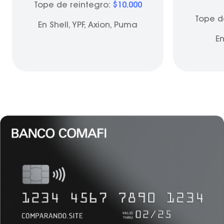
Tope de reintegro:
$10.000
Tope d
En Shell, YPF, Axion, Puma
En