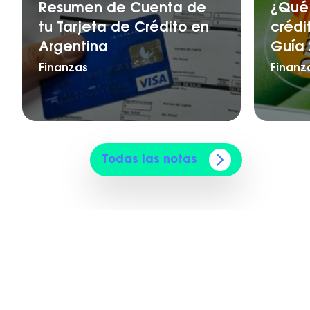
Resumen de Cuenta de
¿Qué 
tu Tarjeta de Crédito en
crédi
Argentina
Guía 
Finanzas
Finanz
Todas las notas