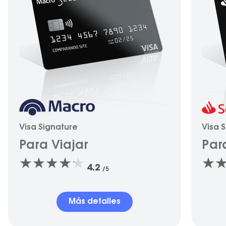
Visa Signature
Visa 
Para Viajar
Par
4.2
/5
Más detalles