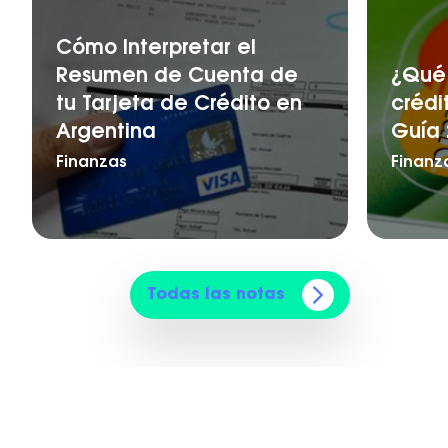
Cómo Interpretar el
Resumen de Cuenta de
¿Qué 
tu Tarjeta de Crédito en
crédi
Argentina
Guía 
Finanzas
Finanz
Todas las notas