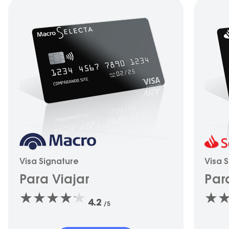
Visa Signature
Visa 
Para Viajar
Par
4.2
/5