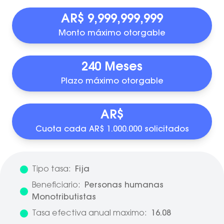
AR$ 9,999,999,999
Monto máximo otorgable
240 Meses
Plazo máximo otorgable
AR$
Cuota cada AR$ 1.000.000 solicitados
Tipo tasa:
Fija
Beneficiario:
Personas humanas
Monotributistas
Tasa efectiva anual maximo:
16.08