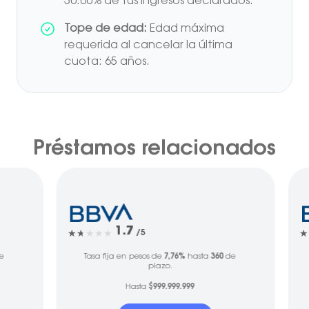
30.00% de tus ingresos declarados.
Tope de edad:
Edad máxima
requerida al cancelar la última
cuota: 65 años.
Préstamos relacionados
1.7
/5
e
Tasa fija en pesos de
7,76%
hasta
360
de
plazo.
Hasta
$999.999.999