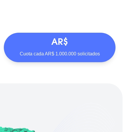
AR$
Cuota cada AR$ 1.000.000 solicitados