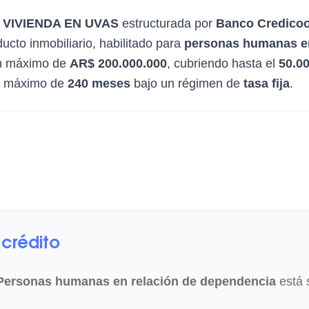
 VIVIENDA EN UVAS
estructurada por
Banco Credico
ducto inmobiliario, habilitado para
personas humanas en
 un máximo de
AR$ 200.000.000
, cubriendo hasta el
50.0
o máximo de
240 meses
bajo un régimen de
tasa fija
.
crédito
Personas humanas en relación de dependencia
está s