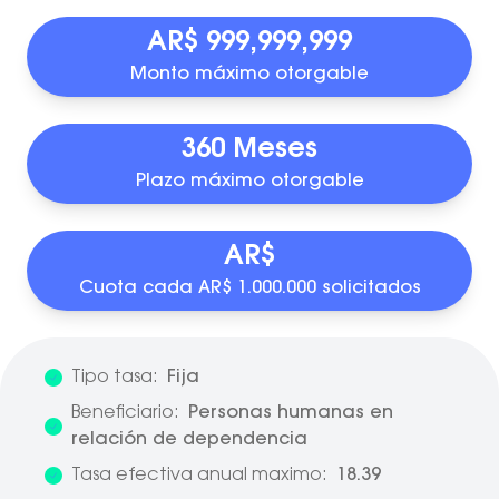
AR$ 999,999,999
Monto máximo otorgable
360 Meses
Plazo máximo otorgable
AR$
Cuota cada AR$ 1.000.000 solicitados
Tipo tasa:
Fija
Beneficiario:
Personas humanas en
relación de dependencia
Tasa efectiva anual maximo:
18.39