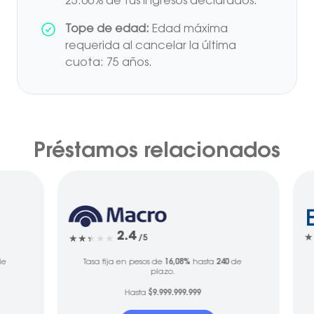
25.00% de tus ingresos declarados.
Tope de edad:
Edad máxima
requerida al cancelar la última
cuota: 75 años.
Préstamos relacionados
2.4
/5
e
Tasa fija en pesos de
16,08%
hasta
240
de
plazo.
Hasta
$9.999.999.999