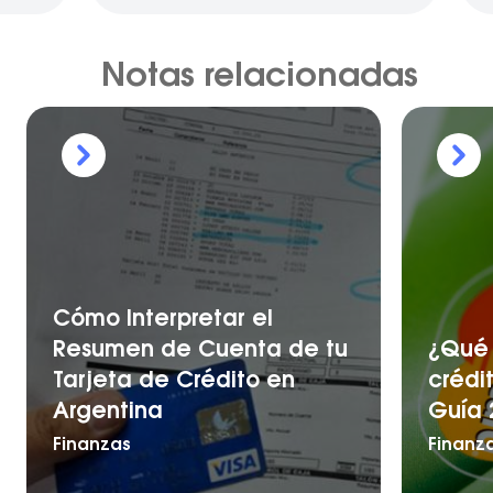
Notas relacionadas
Cómo Interpretar el
Resumen de Cuenta de tu
¿Qué 
Tarjeta de Crédito en
crédi
Argentina
Guía 
Finanzas
Finanz