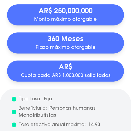
AR$ 250,000,000
Monto máximo otorgable
360 Meses
Plazo máximo otorgable
AR$
Cuota cada AR$ 1.000.000 solicitados
Tipo tasa:
Fija
Beneficiario:
Personas humanas
Monotributistas
Tasa efectiva anual maximo:
14.93