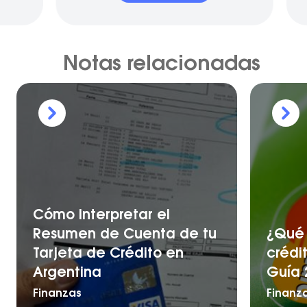
Notas relacionadas
Cómo Interpretar el
Resumen de Cuenta de tu
¿Qué 
Tarjeta de Crédito en
crédi
Argentina
Guía 
Finanzas
Finanz