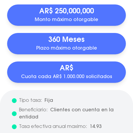
AR$ 250,000,000
Monto máximo otorgable
360 Meses
Plazo máximo otorgable
AR$
Cuota cada AR$ 1.000.000 solicitados
Tipo tasa:
Fija
Beneficiario:
Clientes con cuenta en la
entidad
Tasa efectiva anual maximo:
14.93