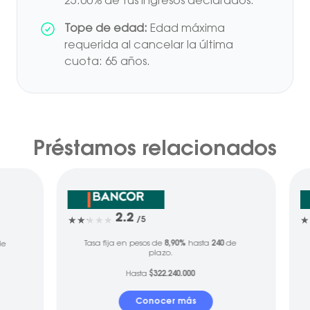
25.00% de tus ingresos declarados.
Tope de edad:
Edad máxima
requerida al cancelar la última
cuota: 65 años.
Préstamos relacionados
2.2
/5
Tasa fija en pesos de
8,90%
hasta
240
de
e
plazo.
Hasta
$322.240.000
Conocer más