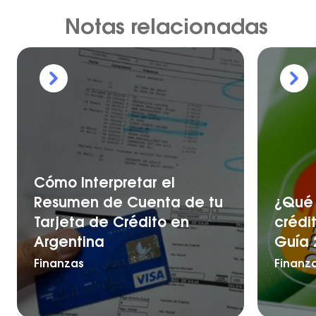
Notas relacionadas
Cómo Interpretar el
Resumen de Cuenta de tu
¿Qué 
Tarjeta de Crédito en
crédi
Argentina
Guía 
Finanzas
Finanz