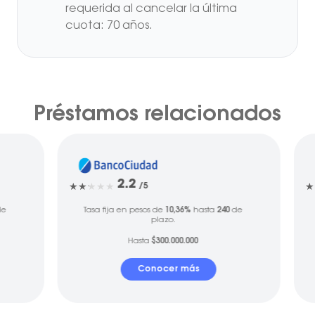
requerida al cancelar la última
cuota: 70 años.
Préstamos relacionados
2.2
/5
e
Tasa fija en pesos de
10,36%
hasta
240
de
plazo.
Hasta
$300.000.000
Conocer más