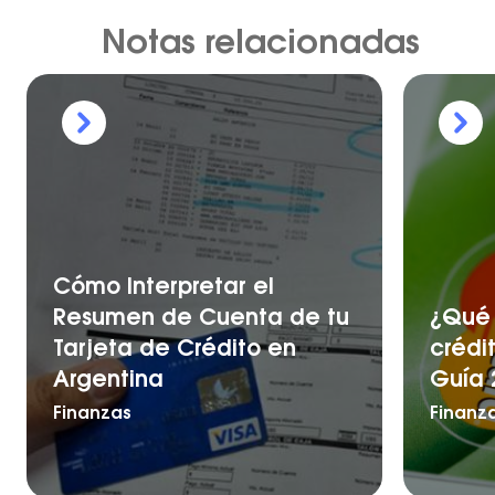
Notas relacionadas
Cómo Interpretar el
Resumen de Cuenta de tu
¿Qué 
Tarjeta de Crédito en
crédi
Argentina
Guía 
Finanzas
Finanz