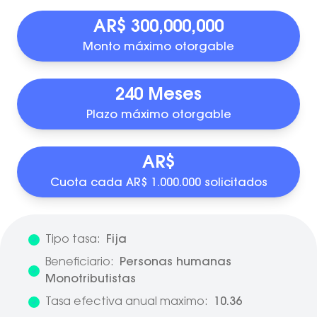
AR$ 300,000,000
Monto máximo otorgable
240 Meses
Plazo máximo otorgable
AR$
Cuota cada AR$ 1.000.000 solicitados
Tipo tasa:
Fija
Beneficiario:
Personas humanas
Monotributistas
Tasa efectiva anual maximo:
10.36