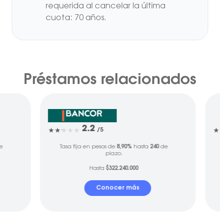
requerida al cancelar la última
cuota: 70 años.
Préstamos relacionados
2.2
/5
e
Tasa fija en pesos de
8,90%
hasta
240
de
plazo.
Hasta
$322.240.000
Conocer más