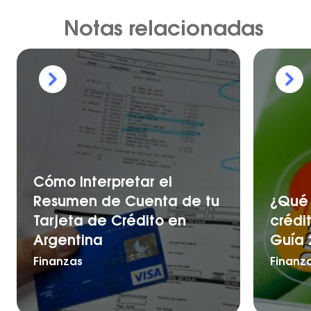
Notas relacionadas
Cómo Interpretar el
Resumen de Cuenta de tu
¿Qué 
Tarjeta de Crédito en
crédi
Argentina
Guía 
Finanzas
Finanz