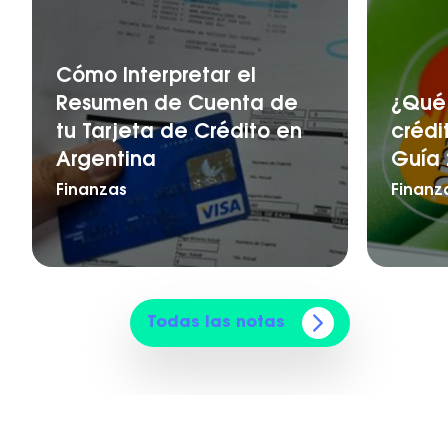
Cómo Interpretar el
Resumen de Cuenta de
¿Qué 
tu Tarjeta de Crédito en
crédi
Argentina
Guía 
Finanzas
Finanz
Todas las notas