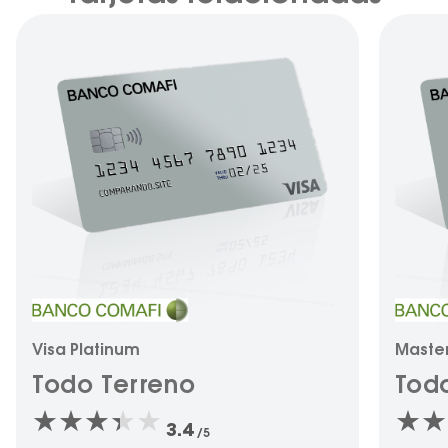
Visa Platinum
Maste
Todo Terreno
Tod
3.4
/5