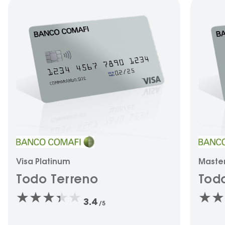
Visa Platinum
Maste
Todo Terreno
Tod
3.4
/5