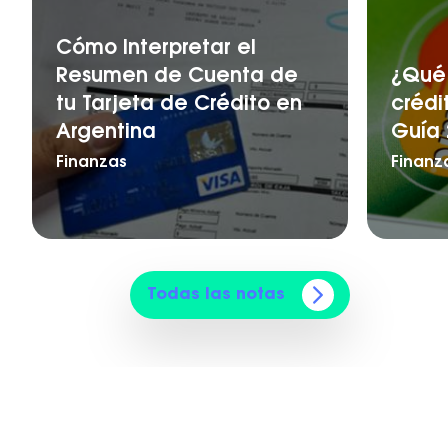
Cómo Interpretar el
Resumen de Cuenta de
¿Qué 
tu Tarjeta de Crédito en
crédi
Argentina
Guía 
Finanzas
Finanz
Todas las notas