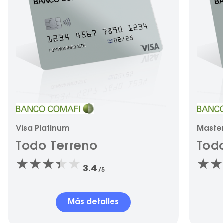
Visa Platinum
Maste
Todo Terreno
Tod
3.4
/5
Más detalles