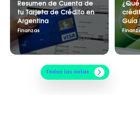
Resumen de Cuenta de
¿Qué 
tu Tarjeta de Crédito en
crédi
Argentina
Guía 
Finanzas
Finanz
Todas las notas