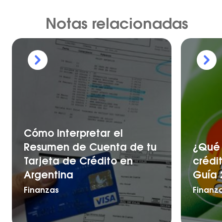
Notas relacionadas
Cómo Interpretar el
Resumen de Cuenta de tu
¿Qué 
Tarjeta de Crédito en
crédi
Argentina
Guía 
Finanzas
Finanz