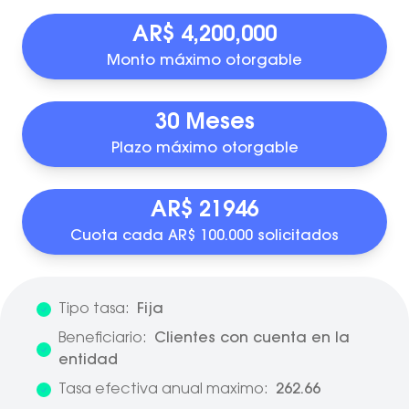
AR$ 4,200,000
Monto máximo otorgable
30 Meses
Plazo máximo otorgable
AR$ 21946
Cuota cada AR$ 100.000 solicitados
Tipo tasa:
Fija
Beneficiario:
Clientes con cuenta en la
entidad
Tasa efectiva anual maximo:
262.66