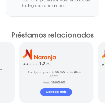
cuota no podrá exceder el 0.00% de
tus ingresos declarados.
Préstamos relacionados
1.7
/5
e
Tasa fija en pesos de
307,35%
hasta
48
de
plazo.
Hasta
$14.000.000
Conocer más