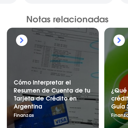
Notas relacionadas
Cómo Interpretar el
Resumen de Cuenta de tu
¿Qué 
Tarjeta de Crédito en
crédi
Argentina
Guía 
Finanzas
Finanz