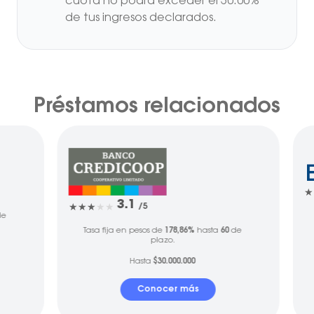
cuota no podrá exceder el 30.00%
de tus ingresos declarados.
Préstamos relacionados
3.1
/5
e
Tasa fija en pesos de
178,86%
hasta
60
de
plazo.
Hasta
$30.000.000
Conocer más