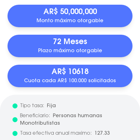
AR$ 50,000,000
Monto máximo otorgable
72 Meses
Plazo máximo otorgable
AR$ 10618
Cuota cada AR$ 100.000 solicitados
Tipo tasa:
Fija
Beneficiario:
Personas humanas
Monotributistas
Tasa efectiva anual maximo:
127.33