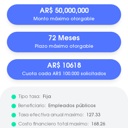
AR$ 50,000,000
Monto máximo otorgable
72 Meses
Plazo máximo otorgable
AR$ 10618
Cuota cada AR$ 100.000 solicitados
Tipo tasa:
Fija
Beneficiario:
Empleados públicos
Tasa efectiva anual maximo:
127.33
Costo financiero total maximo:
168.26