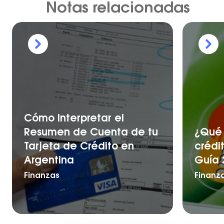
Notas relacionadas
Cómo Interpretar el
Resumen de Cuenta de tu
¿Qué 
Tarjeta de Crédito en
crédi
Argentina
Guía 
Finanzas
Finanz