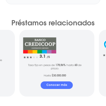
Préstamos relacionados
3.1
/5
e
Tasa fija en pesos de
178,86%
hasta
60
de
plazo.
Hasta
$30.000.000
Conocer más