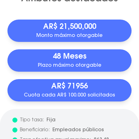
AR$ 21,500,000
Monto máximo otorgable
48 Meses
Plazo máximo otorgable
AR$ 71956
Cuota cada AR$ 100.000 solicitados
Tipo tasa:
Fija
Beneficiario:
Empleados públicos