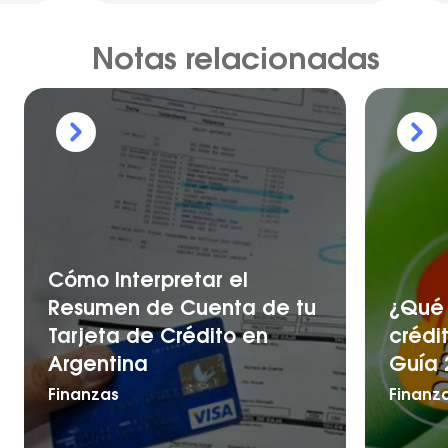
Notas relacionadas
Cómo Interpretar el
Resumen de Cuenta de tu
¿Qué 
Tarjeta de Crédito en
crédi
Argentina
Guía 
Finanzas
Finanz