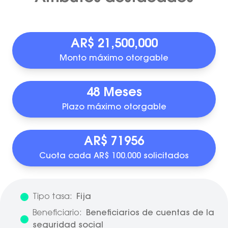
AR$ 21,500,000
Monto máximo otorgable
48 Meses
Plazo máximo otorgable
AR$ 71956
Cuota cada AR$ 100.000 solicitados
Tipo tasa:
Fija
Beneficiario:
Beneficiarios de cuentas de la
seguridad social