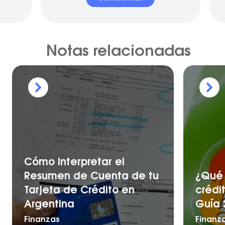
Notas relacionadas
Cómo Interpretar el
Resumen de Cuenta de tu
¿Qué 
Tarjeta de Crédito en
crédi
Argentina
Guía 
Finanzas
Finanz