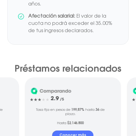
años.
Afectación salarial:
El valor de la
cuota no podrá exceder el 35.00%
de tus ingresos declarados.
Préstamos relacionados
2.9
/5
e
Tasa fija en pesos de
199,87%
hasta
36
de
plazo.
Hasta
$2.146.800
Conocer más