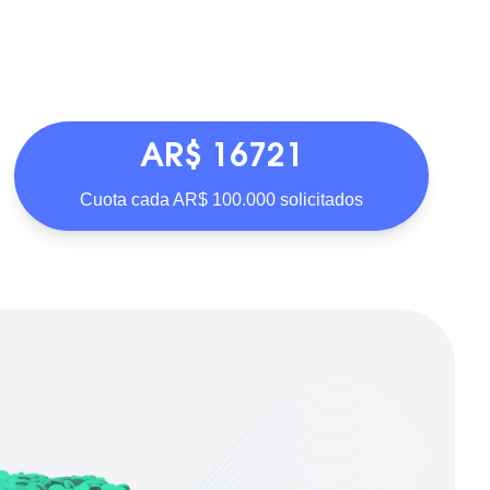
AR$ 16721
Cuota cada AR$ 100.000 solicitados