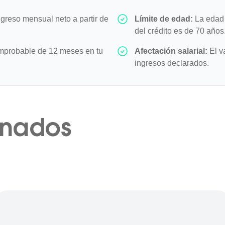
greso mensual neto a partir de
Límite de edad:
La edad 
del crédito es de 70 años
mprobable de 12 meses en tu
Afectación salarial:
El v
ingresos declarados.
onados