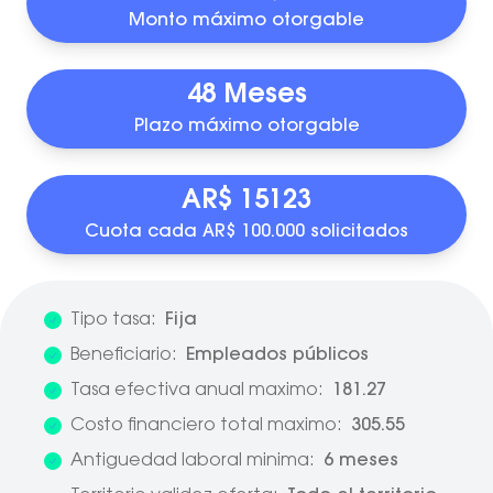
Monto máximo otorgable
48 Meses
Plazo máximo otorgable
AR$ 15123
Cuota cada AR$ 100.000 solicitados
Tipo tasa:
Fija
Beneficiario:
Empleados públicos
Tasa efectiva anual maximo:
181.27
Costo financiero total maximo:
305.55
Antiguedad laboral minima:
6 meses