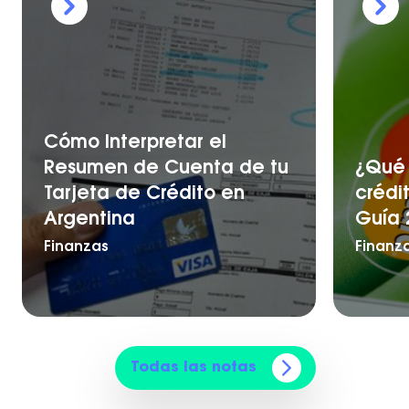
Cómo Interpretar el
Resumen de Cuenta de tu
¿Qué 
Tarjeta de Crédito en
crédi
Argentina
Guía 
Finanzas
Finanz
Todas las notas