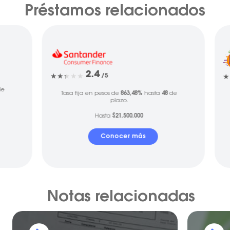
Préstamos relacionados
2.4
/5
e
Tasa fija en pesos de
863,48%
hasta
48
de
plazo.
Hasta
$21.500.000
Conocer más
Notas relacionadas