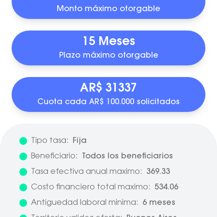
Monto máximo otorgable
15 Meses
Plazo máximo otorgable
AR$ 31337
Cuota cada AR$ 100.000 solicitados
Tipo tasa:
Fija
Beneficiario:
Todos los beneficiarios
Tasa efectiva anual maximo:
369.33
Costo financiero total maximo:
534.06
Antiguedad laboral minima:
6 meses