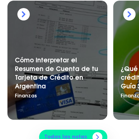
Cómo Interpretar el
Resumen de Cuenta de tu
¿Qué 
Tarjeta de Crédito en
crédi
Argentina
Guía 
Finanzas
Finanz
Todas las notas