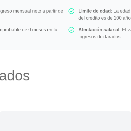
greso mensual neto a partir de
Límite de edad:
La edad 
del crédito es de 100 año
probable de 0 meses en tu
Afectación salarial:
El v
ingresos declarados.
nados