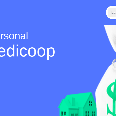
La
ersonal
edicoop