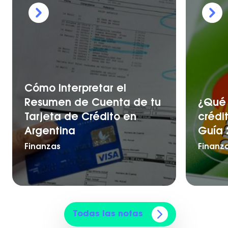
Cómo Interpretar el
Resumen de Cuenta de tu
¿Qué 
Tarjeta de Crédito en
crédi
Argentina
Guía 
Finanzas
Finanz
Todas las notas