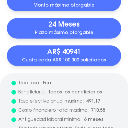
Monto máximo otorgable
24 Meses
Plazo máximo otorgable
AR$ 40941
Cuota cada AR$ 100.000 solicitados
Tipo tasa:
Fija
Beneficiario:
Todos los beneficiarios
Tasa efectiva anual maximo:
491.17
Costo financiero total maximo:
710.58
Antiguedad laboral minima:
6 meses