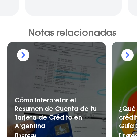
Notas relacionadas
Cómo Interpretar el
Resumen de Cuenta de tu
¿Qué 
Tarjeta de Crédito en
crédi
Argentina
Guía 
Finanzas
Finanz