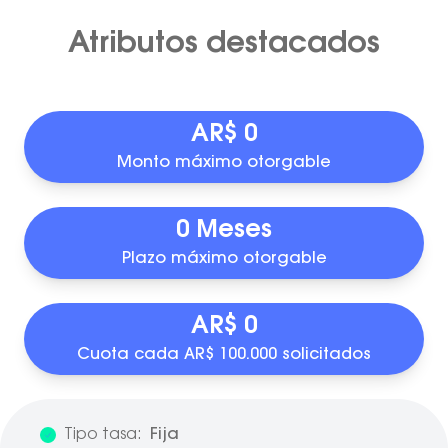
Atributos destacados
AR$ 0
Monto máximo otorgable
0 Meses
Plazo máximo otorgable
AR$ 0
Cuota cada AR$ 100.000 solicitados
Tipo tasa:
Fija