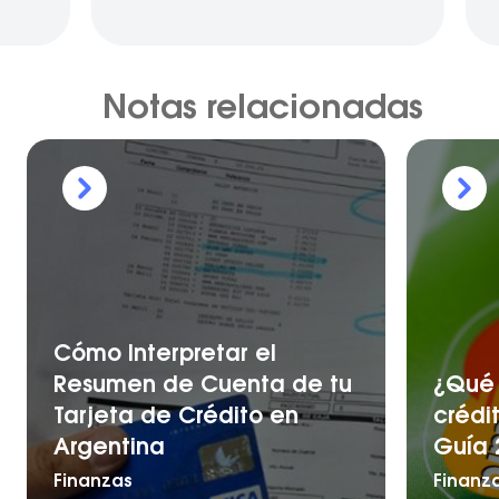
Notas relacionadas
Cómo Interpretar el
Resumen de Cuenta de tu
¿Qué 
Tarjeta de Crédito en
crédi
Argentina
Guía 
Finanzas
Finanz