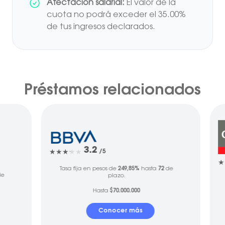
Afectación salarial:
El valor de la
cuota no podrá exceder el 35.00%
de tus ingresos declarados.
Préstamos relacionados
3.2
/5
Tasa fija en pesos de
249,85%
hasta
72
de
e
plazo.
Hasta
$70.000.000
Conocer más