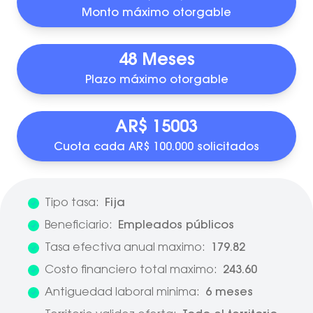
Monto máximo otorgable
48 Meses
Plazo máximo otorgable
AR$ 15003
Cuota cada AR$ 100.000 solicitados
Tipo tasa:
Fija
Beneficiario:
Empleados públicos
Tasa efectiva anual maximo:
179.82
Costo financiero total maximo:
243.60
Antiguedad laboral minima:
6 meses