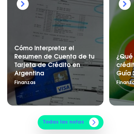
Cómo Interpretar el
Resumen de Cuenta de tu
¿Qué 
Tarjeta de Crédito en
crédi
Argentina
Guía 
Finanzas
Finanz
Todas las notas