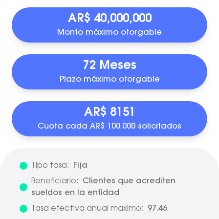
AR$ 40,000,000
Monto máximo otorgable
72 Meses
Plazo máximo otorgable
AR$ 8151
Cuota cada AR$ 100.000 solicitados
Tipo tasa:
Fija
Beneficiario:
Clientes que acrediten
sueldos en la entidad
Tasa efectiva anual maximo:
97.46