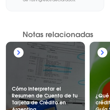
de tus ingresos declarados.
Notas relacionadas
Cómo Interpretar el
Resumen de Cuenta de tu
¿Qué 
Tarjeta de Crédito en
crédi
Argentina
Guía 