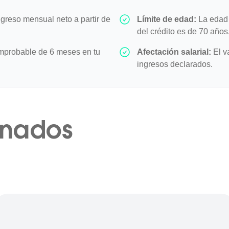
greso mensual neto a partir de
Límite de edad:
La edad 
del crédito es de 70 años
probable de 6 meses en tu
Afectación salarial:
El v
ingresos declarados.
onados