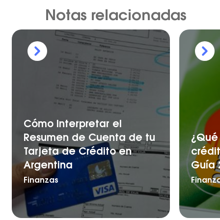
Notas relacionadas
Cómo Interpretar el
Resumen de Cuenta de tu
¿Qué 
Tarjeta de Crédito en
crédi
Argentina
Guía 
Finanzas
Finanz