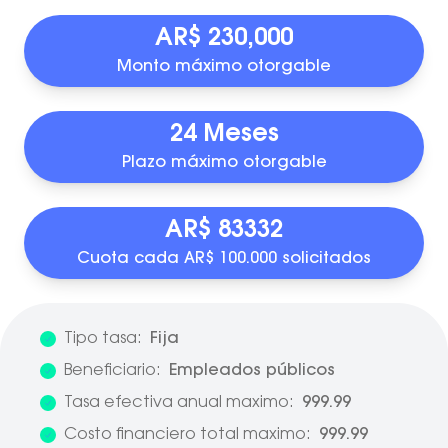
AR$ 230,000
Monto máximo otorgable
24 Meses
Plazo máximo otorgable
AR$ 83332
Cuota cada AR$ 100.000 solicitados
Tipo tasa:
Fija
Beneficiario:
Empleados públicos
Tasa efectiva anual maximo:
999.99
Costo financiero total maximo:
999.99