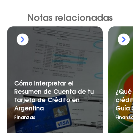
Notas relacionadas
Cómo Interpretar el
Resumen de Cuenta de tu
¿Qué 
Tarjeta de Crédito en
crédi
Argentina
Guía 
Finanzas
Finanz