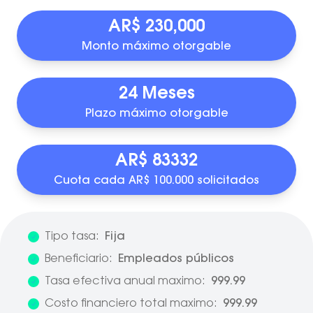
AR$ 230,000
Monto máximo otorgable
24 Meses
Plazo máximo otorgable
AR$ 83332
Cuota cada AR$ 100.000 solicitados
Tipo tasa:
Fija
Beneficiario:
Empleados públicos
Tasa efectiva anual maximo:
999.99
Costo financiero total maximo:
999.99