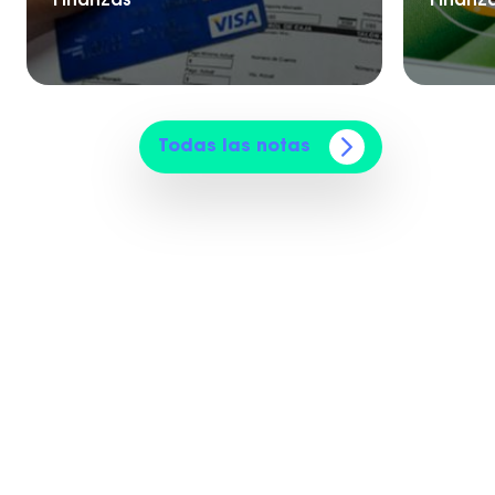
Finanzas
Finanz
Todas las notas