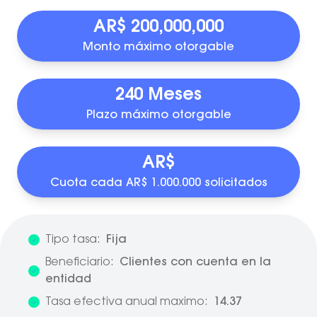
AR$ 200,000,000
Monto máximo otorgable
240 Meses
Plazo máximo otorgable
AR$
Cuota cada AR$ 1.000.000 solicitados
Tipo tasa:
Fija
Beneficiario:
Clientes con cuenta en la
entidad
Tasa efectiva anual maximo:
14.37