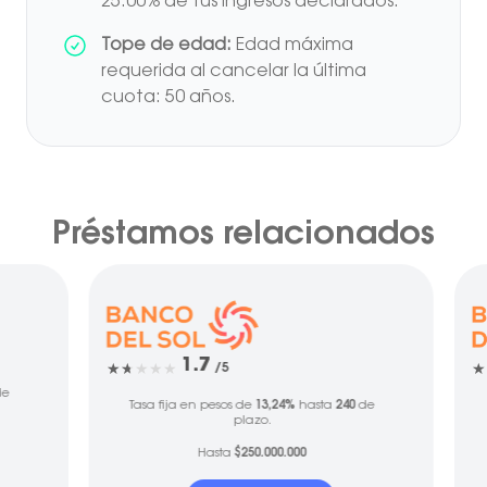
25.00% de tus ingresos declarados.
Tope de edad:
Edad máxima
requerida al cancelar la última
cuota: 50 años.
Préstamos relacionados
1.7
/5
e
Tasa fija en pesos de
13,24%
hasta
240
de
plazo.
Hasta
$250.000.000