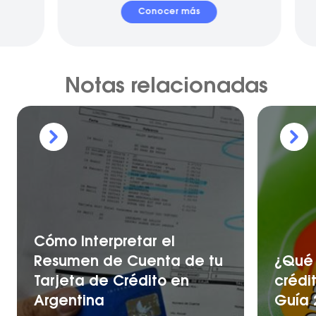
Conocer más
Notas relacionadas
Cómo Interpretar el
Resumen de Cuenta de tu
¿Qué 
Tarjeta de Crédito en
crédi
Argentina
Guía 