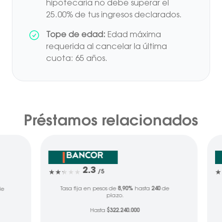
hipotecaria no debe superar el
25.00% de tus ingresos declarados.
Tope de edad:
Edad máxima
requerida al cancelar la última
cuota: 65 años.
Préstamos relacionados
2.3
/5
Tasa fija en pesos de
8,90%
hasta
240
de
e
plazo.
Hasta
$322.240.000