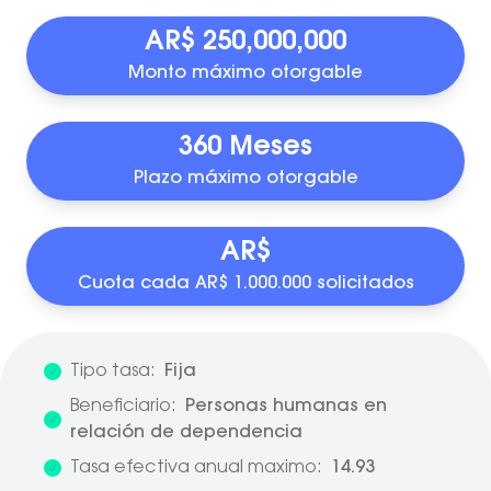
AR$ 250,000,000
Monto máximo otorgable
360 Meses
Plazo máximo otorgable
AR$
Cuota cada AR$ 1.000.000 solicitados
Tipo tasa:
Fija
Beneficiario:
Personas humanas en
relación de dependencia
Tasa efectiva anual maximo:
14.93