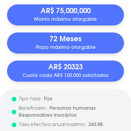
AR$ 75,000,000
Monto máximo otorgable
72 Meses
Plazo máximo otorgable
AR$ 20323
Cuota cada AR$ 100.000 solicitados
Tipo tasa:
Fija
Beneficiario:
Personas humanas
Responsables Inscriptos
Tasa efectiva anual maximo:
243.88