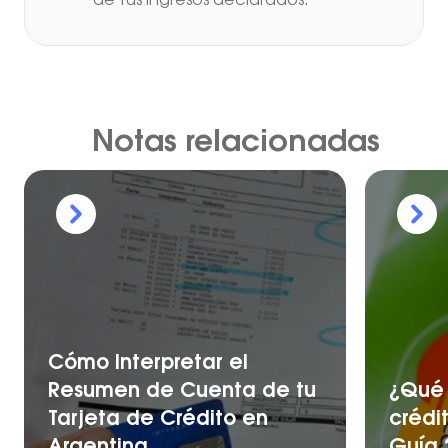
de tus ingresos declarados.
Notas relacionadas
Cómo Interpretar el
Resumen de Cuenta de tu
¿Qué 
Tarjeta de Crédito en
crédi
Argentina
Guía 