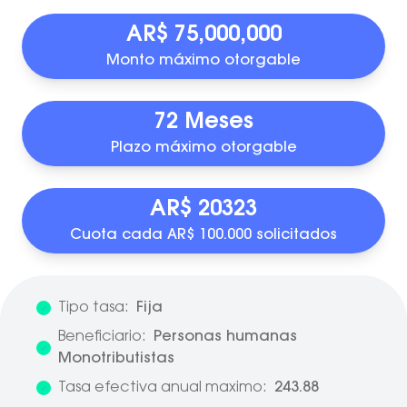
AR$ 75,000,000
Monto máximo otorgable
72 Meses
Plazo máximo otorgable
AR$ 20323
Cuota cada AR$ 100.000 solicitados
Tipo tasa:
Fija
Beneficiario:
Personas humanas
Monotributistas
Tasa efectiva anual maximo:
243.88