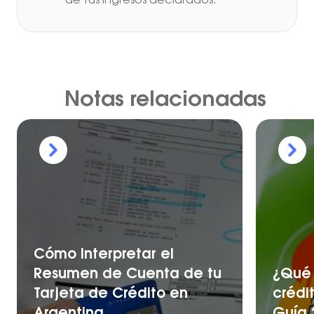
de tus ingresos declarados.
Notas relacionadas
Cómo Interpretar el
Resumen de Cuenta de tu
¿Qué 
Tarjeta de Crédito en
crédi
Argentina
Guía 