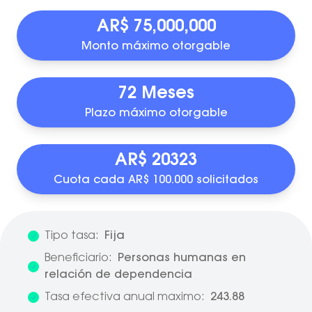
AR$ 75,000,000
Monto máximo otorgable
72 Meses
Plazo máximo otorgable
AR$ 20323
Cuota cada AR$ 100.000 solicitados
Tipo tasa:
Fija
Beneficiario:
Personas humanas en
relación de dependencia
Tasa efectiva anual maximo:
243.88