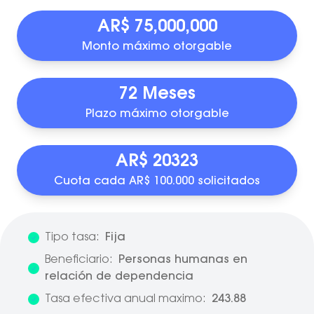
AR$ 75,000,000
Monto máximo otorgable
72 Meses
Plazo máximo otorgable
AR$ 20323
Cuota cada AR$ 100.000 solicitados
Tipo tasa:
Fija
Beneficiario:
Personas humanas en
relación de dependencia
Tasa efectiva anual maximo:
243.88