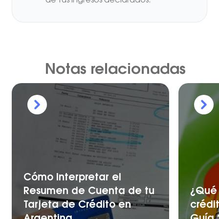
de tus ingresos declarados.
Notas relacionadas
Cómo Interpretar el
Resumen de Cuenta de tu
¿Qué 
Tarjeta de Crédito en
crédi
Argentina
Guía 