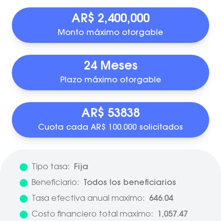
AR$ 2,400,000
Monto máximo otorgable
24 Meses
Plazo máximo otorgable
AR$ 53838
Cuota cada AR$ 100.000 solicitados
Tipo tasa:
Fija
Beneficiario:
Todos los beneficiarios
Tasa efectiva anual maximo:
646.04
Costo financiero total maximo:
1,057.47