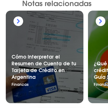
Notas relacionadas
Cómo Interpretar el
Resumen de Cuenta de tu
¿Qué 
Tarjeta de Crédito en
crédi
Argentina
Guía 
Finanzas
Finanz