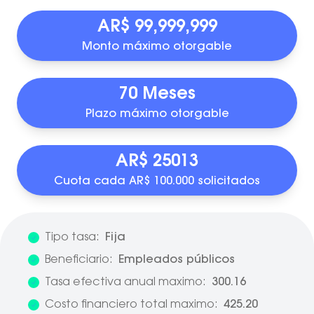
AR$ 99,999,999
Monto máximo otorgable
70 Meses
Plazo máximo otorgable
AR$ 25013
Cuota cada AR$ 100.000 solicitados
Tipo tasa:
Fija
Beneficiario:
Empleados públicos
Tasa efectiva anual maximo:
300.16
Costo financiero total maximo:
425.20